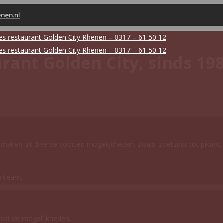
enen.nl
rant Golden City, sinds 198
 maken uit diverse soorten mogelijkheden. Zoals: zoetzuur tot pikant
enteam.
k tot de mogelijkheden.