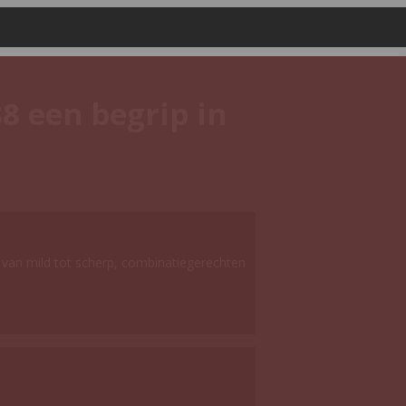
8 een begrip in
, van mild tot scherp, combinatiegerechten