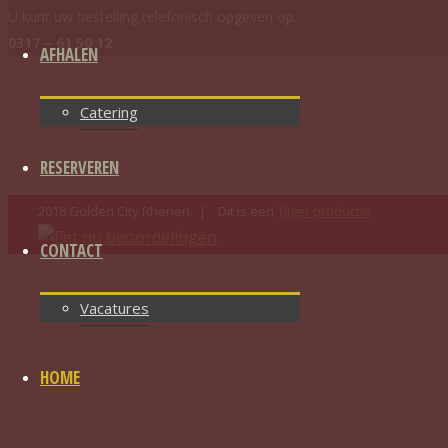
U kunt uw bestelling telefonisch opgeven op
0317 – 61 50 12
AFHALEN
Catering
RESERVEREN
2018 Golden City Rhenen | Dit is een
Tijger productie
CONTACT
Vacatures
HOME